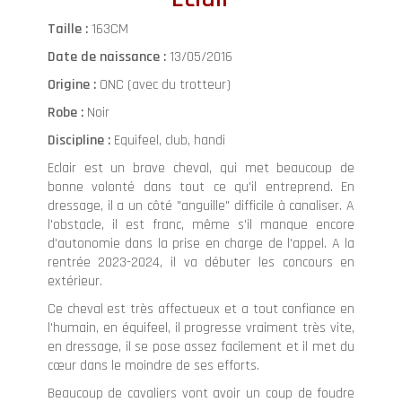
Taille :
163CM
Date de naissance :
13/05/2016
Origine :
ONC (avec du trotteur)
Robe :
Noir
Discipline :
Equifeel, club, handi
Eclair est un brave cheval, qui met beaucoup de
bonne volonté dans tout ce qu'il entreprend. En
dressage, il a un côté "anguille" difficile à canaliser. A
l'obstacle, il est franc, même s'il manque encore
d'autonomie dans la prise en charge de l'appel. A la
rentrée 2023-2024, il va débuter les concours en
extérieur.
Ce cheval est très affectueux et a tout confiance en
l'humain, en équifeel, il progresse vraiment très vite,
en dressage, il se pose assez facilement et il met du
cœur dans le moindre de ses efforts.
Beaucoup de cavaliers vont avoir un coup de foudre