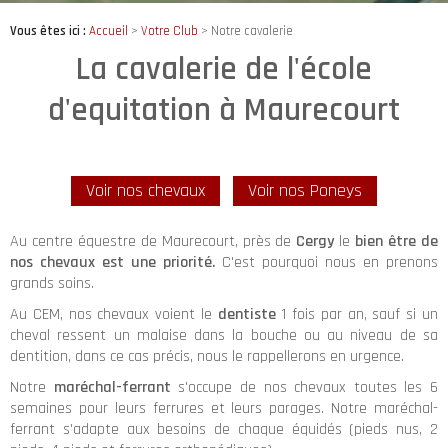
Vous êtes ici :
Accueil
>
Votre Club
> Notre cavalerie
La cavalerie de l'école
d'equitation à Maurecourt
Voir nos chevaux
Voir nos Poneys
Au centre équestre de Maurecourt, près de
Cergy
le
bien être de
nos chevaux est une priorité.
C'est pourquoi nous en prenons
grands soins.
Au CEM, nos chevaux voient le
dentiste
1 fois par an, sauf si un
cheval ressent un malaise dans la bouche ou au niveau de sa
dentition, dans ce cas précis, nous le rappellerons en urgence.
Notre
maréchal-ferrant
s'occupe de nos chevaux toutes les 6
semaines pour leurs ferrures et leurs parages. Notre maréchal-
ferrant s'adapte aux besoins de chaque équidés (pieds nus, 2