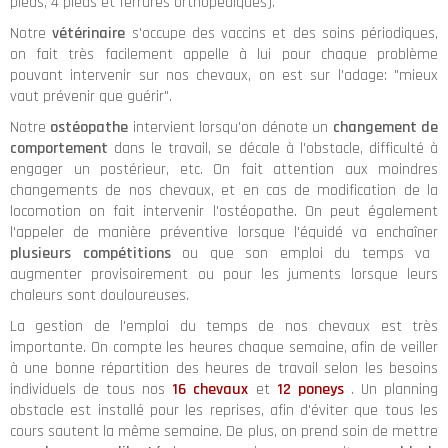
pieds, 4 pieds et ferrures orthopédiques).
Notre
vétérinaire
s'occupe des vaccins et des soins périodiques,
on fait très facilement appelle à lui pour chaque problème
pouvant intervenir sur nos chevaux, on est sur l'adage: "mieux
vaut prévenir que guérir".
Notre
ostéopathe
intervient lorsqu'on dénote un
changement de
comportement
dans le travail, se décale à l'obstacle, difficulté à
engager un postérieur, etc. On fait attention aux moindres
changements de nos chevaux, et en cas de modification de la
locomotion on fait intervenir l'ostéopathe. On peut également
l'appeler de manière préventive lorsque l'équidé va enchaîner
plusieurs compétitions
ou que son emploi du temps va
augmenter provisoirement ou pour les juments lorsque leurs
chaleurs sont douloureuses.
La gestion de l'emploi du temps de nos chevaux est très
importante. On compte les heures chaque semaine, afin de veiller
à une bonne répartition des heures de travail selon les besoins
individuels de tous nos
16 chevaux
et
12 poneys
. Un planning
obstacle est installé pour les reprises, afin d'éviter que tous les
cours sautent la même semaine. De plus, on prend soin de mettre