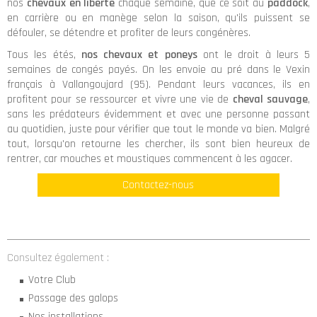
nos
chevaux en liberté
chaque semaine, que ce soit au
paddock
,
en carrière ou en manège selon la saison, qu'ils puissent se
défouler, se détendre et profiter de leurs congénères.
Tous les étés,
nos chevaux et poneys
ont le droit à leurs 5
semaines de congés payés. On les envoie au pré dans le Vexin
français à Vallangoujard (95). Pendant leurs vacances, ils en
profitent pour se ressourcer et vivre une vie de
cheval sauvage
,
sans les prédateurs évidemment et avec une personne passant
au quotidien, juste pour vérifier que tout le monde va bien. Malgré
tout, lorsqu'on retourne les chercher, ils sont bien heureux de
rentrer, car mouches et moustiques commencent à les agacer.
Contactez-nous
Consultez également :
Votre Club
Passage des galops
Nos installations