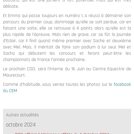
boutons, qui est une jument à fort potentiel, mais qui est très
délicate.
Et Emma qui passe toujours en numéro 1, a réussi à démarrer son
parcours du premier coup, dommage qu'elle se soit perdue, car en
faisant une volte, elle se retrouve à 4 points alors qu'elle est la
plus rapide de l'épreuve. Mais rien de grave, car se fût la journée
d'Eclair, car il finit quand même premier avec Sache et deuxième
avec Mel. Mais, il méritait de faire son podium à lui seul. Mel et
Sacha qui débutent les concours et feront peut-être les
championnats de France l'année prochaine.
Le prochain CSO, sera l'interne du 16 Juin au Centre Equestre de
Maurecourt.
Comme d'habitude, vous verrez toutes les photos sur le
facebook
du CEM
Autres actualités
octobre 2024